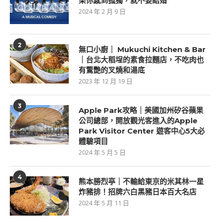
果你感到孤獨，就不要結婚
2024 年 2 月 9 日
2
無口小廚｜ Mukuchi Kitchen & Bar
｜台北大稻埕的素食拉麵店，不吃肉也
有驚艷的叉燒和湯底
2023 年 12 月 19 日
3
Apple Park攻略｜美國加州矽谷蘋果
公司總部，開放觀光客進入的Apple
Park Visitor Center 遊客中心5大必
體驗項目
2024 年 5 月 5 日
4
熊本勝烈亭｜不輸給東京的米其林一星
炸豬排！招牌六白黑豬日本百大名店
2024 年 5 月 11 日