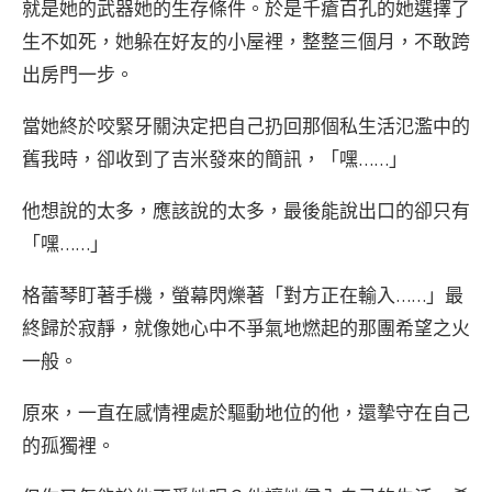
就是她的武器她的生存條件。於是千瘡百孔的她選擇了
生不如死，她躲在好友的小屋裡，整整三個月，不敢跨
出房門一步。
當她終於咬緊牙關決定把自己扔回那個私生活氾濫中的
舊我時，卻收到了吉米發來的簡訊，「嘿……」
他想說的太多，應該說的太多，最後能說出口的卻只有
「嘿……」
格蕾琴盯著手機，螢幕閃爍著「對方正在輸入……」最
終歸於寂靜，就像她心中不爭氣地燃起的那團希望之火
一般。
原來，一直在感情裡處於驅動地位的他，還摯守在自己
的孤獨裡。