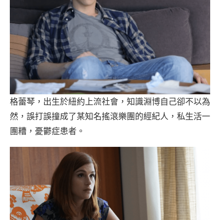
格蕾琴，出生於紐約上流社會，知識淵博自己卻不以為
然，誤打誤撞成了某知名搖滾樂團的經紀人，私生活一
團糟，憂鬱症患者。