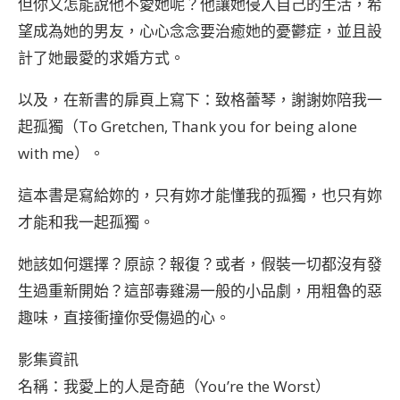
但你又怎能說他不愛她呢？他讓她侵入自己的生活，希
望成為她的男友，心心念念要治癒她的憂鬱症，並且設
計了她最愛的求婚方式。
以及，在新書的扉頁上寫下：致格蕾琴，謝謝妳陪我一
起孤獨（To Gretchen, Thank you for being alone
with me）。
這本書是寫給妳的，只有妳才能懂我的孤獨，也只有妳
才能和我一起孤獨。
她該如何選擇？原諒？報復？或者，假裝一切都沒有發
生過重新開始？這部毒雞湯一般的小品劇，用粗魯的惡
趣味，直接衝撞你受傷過的心。
影集資訊
名稱：我愛上的人是奇葩（You’re the Worst）