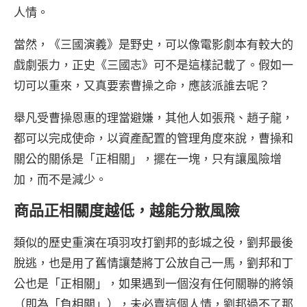
人情。
當然，《三國演義》是野史，可以像電影劇本有較大的
戲劇張力，正史《三國志》可不是這樣記載了。假如一
切可以重來，又真要索曹操之命，應該派誰去呢？
舉凡受曹操恩惠的理當避嫌，其他人如張飛、趙子龍，
都可以完成使命，以資產配置的管理角度來說，曹操和
關公的關係是「正相關」，擺在一塊，只有讓風險增
加，而不是減少。
商品正相關度越低，越能分散風險
類似的歷史重演在項羽攻打劉邦的彭城之役，劉邦最後
脫逃，也是用了舊情讓楚將丁公放自己一馬，劉邦和丁
公也是「正相關」，如果遇到一個沒有任何關聯的將領
（即為「負相關」），未必賣這個人情，劉邦過不了那