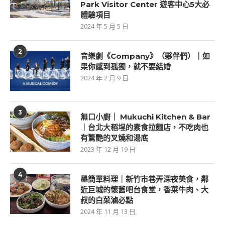
Park Visitor Center 遊客中心5大必
體驗項目
2024 年 5 月 5 日
2
音樂劇《Company》（夥伴們）｜如
果你感到孤獨，就不要結婚
2024 年 2 月 9 日
3
無口小廚｜ Mukuchi Kitchen & Bar
｜台北大稻埕的素食拉麵店，不吃肉也
有驚艷的叉燒和湯底
2023 年 12 月 19 日
4
墨簡單料理｜新竹市巷弄深夜美食，鄰
近巨城的懷舊吧台食堂，香菜牛肉、大
叔的白菜滷必點
2024 年 11 月 13 日