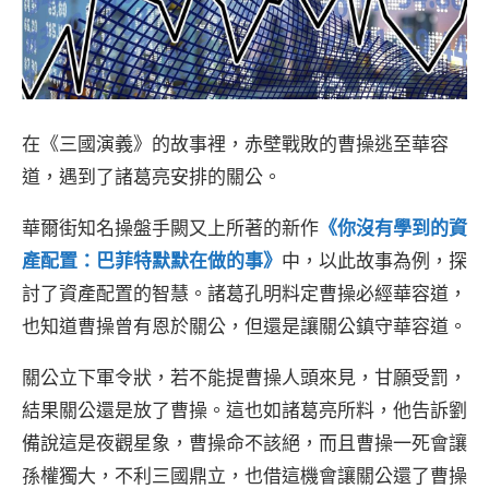
在《三國演義》的故事裡，赤壁戰敗的曹操逃至華容
道，遇到了諸葛亮安排的關公。
華爾街知名操盤手闕又上所著的新作
《你沒有學到的資
產配置：巴菲特默默在做的事》
中，以此故事為例，探
討了資產配置的智慧。諸葛孔明料定曹操必經華容道，
也知道曹操曾有恩於關公，但還是讓關公鎮守華容道。
關公立下軍令狀，若不能提曹操人頭來見，甘願受罰，
結果關公還是放了曹操。這也如諸葛亮所料，他告訴劉
備說這是夜觀星象，曹操命不該絕，而且曹操一死會讓
孫權獨大，不利三國鼎立，也借這機會讓關公還了曹操