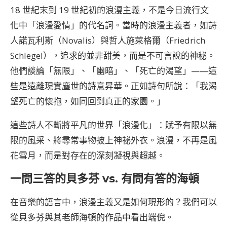
18 世紀末到 19 世紀初的浪漫主義，不是今日流行文
化中「浪漫愛情」的代名詞。當時的浪漫主義者，如詩
人諾瓦利斯（Novalis）與哲人施萊格爾（Friedrich
Schlegel），追求的並非甜美，而是不可言說的神秘。
他們談論「無限」、「幽暗」、「死亡的渴望」——這
些是遠離現實塵世的詩意昇華。正如詩句所說：「我渴
望死亡的懷抱，如同回到真正的家園。」
這些詩人不斷將平凡的世界「浪漫化」：賦予有限以無
限的風采、將尋常事物披上神祕外衣。浪漫，不再是風
花雪月，而是對存在的深刻凝視與超越。
一問三答的貝多芬 vs. 有問有答的海頓
在音樂的語言中，浪漫主義又是如何現形的？我們可以
從貝多芬與其老師海頓的作品中看出端倪。