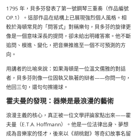
1795 年，貝多芬發表了第一號鋼琴三重奏（作品編號
OP.1）。這部作品在結構上已展現強烈個人風格。相
較於海頓常見的「問答式」對稱樂句，貝多芬的旋律更
像是一個意味深長的提問，卻未給出明確答案。他不斷
追問、模進、變化，把音樂推進至一個不可預測的方
向。
用講者的比喻來說：如果海頓是一位溫文儒雅的對話
者，貝多芬則像一位固執又執著的辯者——你問一句，
他回三句，還句句擦邊球。
霍夫曼的發現：器樂是最浪漫的藝術
浪漫主義的核心，真正被一位文學評論家點出來——霍
夫曼（E.T.A. Hoffmann）。他是一位法律出身、夢想
成為音樂家的怪才，後來以《胡桃鉗》等奇幻故事名留