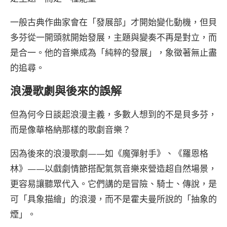
一般古典作曲家會在「發展部」才開始變化動機，但貝
多芬從一開頭就開始發展，主題與變奏不再是對立，而
是合一。他的音樂成為「純粹的發展」，象徵著無止盡
的追尋。
浪漫歌劇與後來的誤解
但為何今日談起浪漫主義，多數人想到的不是貝多芬，
而是像華格納那樣的歌劇音樂？
因為後來的浪漫歌劇——如《魔彈射手》、《羅恩格
林》——以戲劇情節搭配氣氛音樂來營造超自然場景，
更容易讓聽眾代入。它們講的是冒險、騎士、傳說，是
可「具象描繪」的浪漫，而不是霍夫曼所說的「抽象的
煙」。