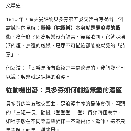
文學史。
1810 年，霍夫曼評論貝多芬第五號交響曲時提出一個
震撼性的見解：
器樂（純器樂）本身就是最浪漫的藝
術
。為什麼？因為契樂沒有語言、無需歌詞，它就是漂
浮的煙、無邊的感覺，是那不可描繪卻能被感受的「詩
意」。
他寫道：「契樂是所有藝術之中最浪漫的，我們幾乎可
以說：契樂就是純粹的浪漫。」
從動機出發：貝多芬如何創造無盡的渴望
貝多芬的第五號交響曲，是浪漫主義的最佳實例。開頭
的「三短一長」動機（登登登──登）貫穿四個樂章，
如種子般在不同樂器與旋律中不斷變化、延伸。這不只
是主題，而是一種能量。