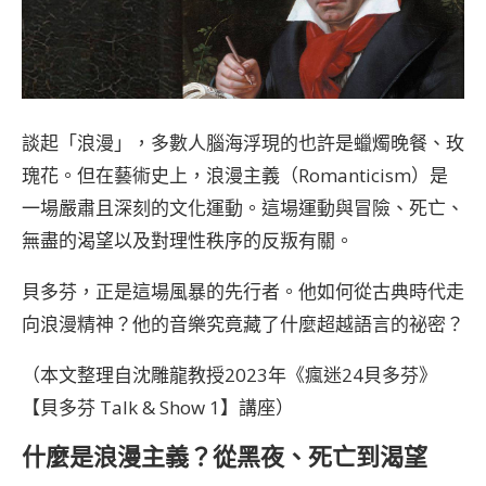
談起「浪漫」，多數人腦海浮現的也許是蠟燭晚餐、玫
瑰花。但在藝術史上，浪漫主義（Romanticism）是
一場嚴肅且深刻的文化運動。這場運動與冒險、死亡、
無盡的渴望以及對理性秩序的反叛有關。
貝多芬，正是這場風暴的先行者。他如何從古典時代走
向浪漫精神？他的音樂究竟藏了什麼超越語言的祕密？
（本文整理自沈雕龍教授2023年《瘋迷24貝多芬》
【貝多芬 Talk & Show 1】講座）
什麼是浪漫主義？從黑夜、死亡到渴望