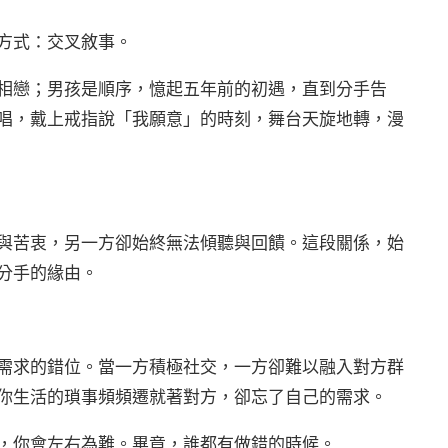
方式：交叉敘事。
相戀；男孩是順序，憶起五年前的初遇，直到分手告
唱，戴上戒指說「我願意」的時刻，舞台天旋地轉，漫
與苦衷，另一方卻始終無法傾聽與回饋。這段關係，始
眾分手的緣由。
需求的錯位。當一方積極社交，一方卻難以融入對方群
你生活的瑣事頻頻遷就著對方，卻忘了自己的需求。
，你會左右為難。畢竟，誰都有做錯的時候。