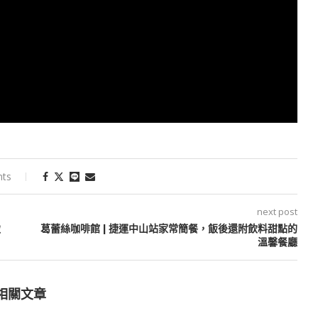
nts
next post
緻
葛蕾絲咖啡館 | 捷運中山站家常簡餐，飯後還附飲料甜點的
溫馨餐廳
相關文章