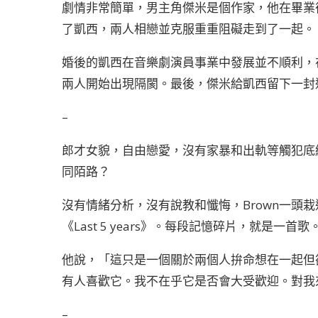
劇情非常簡單，男主角傑米是個作家，他在畢業
了凱西，兩人相戀並克服重重阻礙走到了一起。
婚後的凱西在音樂劇演員事業中發展並不順利，
兩人開始出現隔閡。最後，傑米給凱西留下一封
–
郎才女貌，自由戀愛，沒有家暴和出軌等觸犯底
同陌路？
沒有情緒分析，沒有說教和懺悔，Brown一頭
《Last 5 years》。每段記憶碎片，就是
他說，「這只是一個關於兩個人拚命想在一起但
有人喜歡它。我不在乎它是否會大受歡迎。對我
–