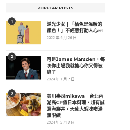
POPULAR POSTS
1
逆光少女 | 「橘色是溫暖的
顏色！」不經意打動人心￼
2022 年 6 月 26 日
2
可是James Marsden，每
次你出場我就擔心你又得被
綠了
2024 年 1 月 7 日
3
美川壽司mikawa｜台北內
湖高CP值日本料理，超有誠
意海鮮丼，天使大蝦味噌湯
無限續
2024 年 5 月 3 日