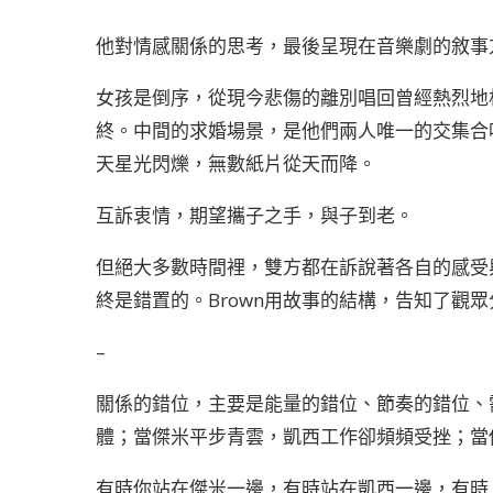
他對情感關係的思考，最後呈現在音樂劇的敘事
女孩是倒序，從現今悲傷的離別唱回曾經熱烈地
終。中間的求婚場景，是他們兩人唯一的交集合
天星光閃爍，無數紙片從天而降。
互訴衷情，期望攜子之手，與子到老。
但絕大多數時間裡，雙方都在訴說著各自的感受
終是錯置的。Brown用故事的結構，告知了觀
–
關係的錯位，主要是能量的錯位、節奏的錯位、
體；當傑米平步青雲，凱西工作卻頻頻受挫；當
有時你站在傑米一邊，有時站在凱西一邊，有時