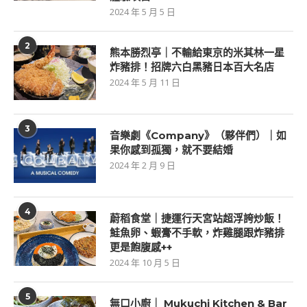
2024 年 5 月 5 日
2
熊本勝烈亭｜不輸給東京的米其林一星
炸豬排！招牌六白黑豬日本百大名店
2024 年 5 月 11 日
3
音樂劇《Company》（夥伴們）｜如
果你感到孤獨，就不要結婚
2024 年 2 月 9 日
4
蔚稻食堂｜捷運行天宮站超浮誇炒飯！
鮭魚卵、蝦膏不手軟，炸雞腿跟炸豬排
更是飽腹感++
2024 年 10 月 5 日
5
無口小廚｜ Mukuchi Kitchen & Bar