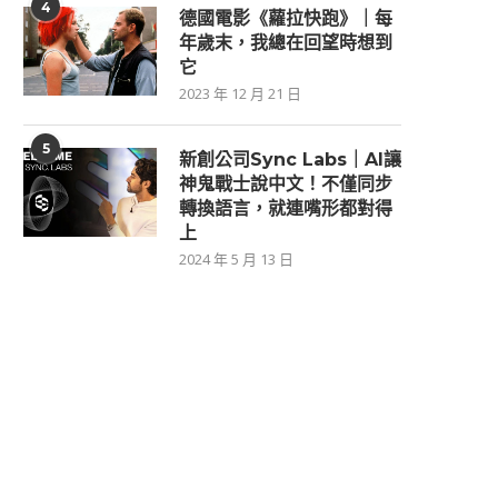
4
德國電影《蘿拉快跑》｜每
年歲末，我總在回望時想到
它
2023 年 12 月 21 日
5
新創公司Sync Labs｜AI讓
神鬼戰士說中文！不僅同步
轉換語言，就連嘴形都對得
上
2024 年 5 月 13 日