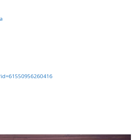
a
p?id=61550956260416