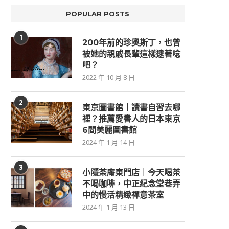
POPULAR POSTS
1
200年前的珍奧斯丁，也曾
被她的親戚長輩這樣逮著唸
吧？
2022 年 10 月 8 日
2
東京圖書館｜讀書自習去哪
裡？推薦愛書人的日本東京
6間美麗圖書館
2024 年 1 月 14 日
3
小隱茶庵東門店｜今天喝茶
不喝咖啡，中正紀念堂巷弄
中的慢活精緻禪意茶室
2024 年 1 月 13 日