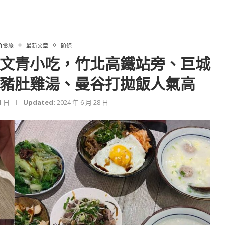
竹食旅
最新文章
頭條
文青小吃，竹北高鐵站旁、巨城
豬肚雞湯、曼谷打拋飯人氣高
1 日
Updated:
2024 年 6 月 28 日