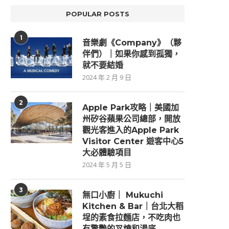
POPULAR POSTS
1
音樂劇《Company》（夥
伴們）｜如果你感到孤獨，
就不要結婚
2024 年 2 月 9 日
2
Apple Park攻略｜美國加
州矽谷蘋果公司總部，開放
觀光客進入的Apple Park
Visitor Center 遊客中心5
大必體驗項目
2024 年 5 月 5 日
3
無口小廚｜ Mukuchi
Kitchen & Bar｜台北大稻
埕的素食拉麵店，不吃肉也
有驚艷的叉燒和湯底