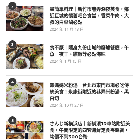
2
墨簡單料理｜新竹市巷弄深夜美食，鄰
近巨城的懷舊吧台食堂，香菜牛肉、大
叔的白菜滷必點
2024 年 11 月 13 日
3
食不厭｜隱身九份山城的廢墟餐廳，午
魚一夜干、貓飯等必點海味
2024 年 1 月 15 日
4
羅媽媽米粉湯｜台北市東門市場必吃傳
統美食！永康街附近的巷弄米粉湯、黑
白切
2024 年 10 月 27 日
5
さんじ新横浜店｜新橫濱JR車站附近美
食，午間限定的四套海鮮定食零踩雷，
均價不到300台幣