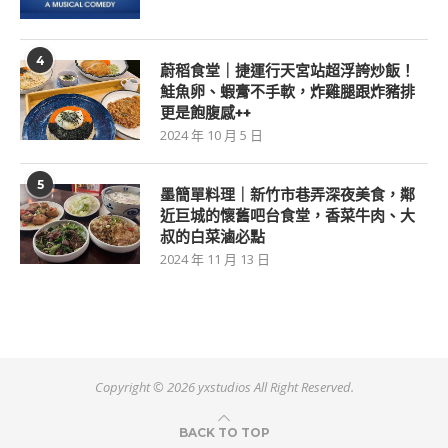
4
蔚稻食堂｜捷運行天宮站超浮誇炒飯！
鮭魚卵、蝦膏不手軟，炸雞腿跟炸豬排
更是飽腹感++
2024 年 10 月 5 日
5
墨簡單料理｜新竹市巷弄深夜美食，鄰
近巨城的懷舊吧台食堂，香菜牛肉、大
叔的白菜滷必點
2024 年 11 月 13 日
Copyright ©
2026 yxstudios All Right Reserved.
BACK TO TOP