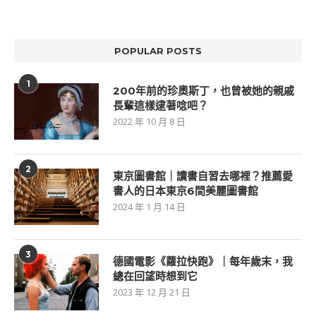
POPULAR POSTS
1
200年前的珍奧斯丁，也曾被她的親戚
長輩這樣逮著唸吧？
2022 年 10 月 8 日
2
東京圖書館｜讀書自習去哪裡？推薦愛
書人的日本東京6間美麗圖書館
2024 年 1 月 14 日
3
德國電影《蘿拉快跑》｜每年歲末，我
總在回望時想到它
2023 年 12 月 21 日