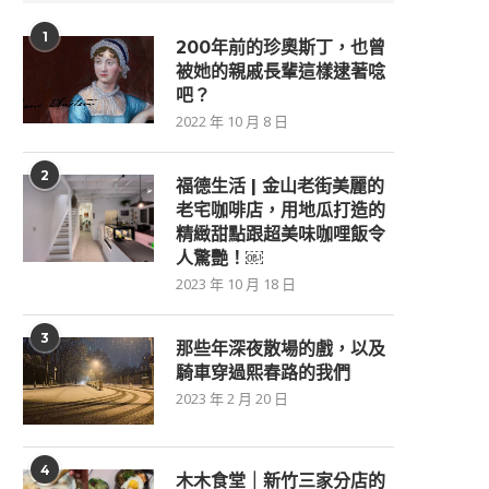
1
200年前的珍奧斯丁，也曾
被她的親戚長輩這樣逮著唸
吧？
2022 年 10 月 8 日
2
福德生活 | 金山老街美麗的
老宅咖啡店，用地瓜打造的
精緻甜點跟超美味咖哩飯令
人驚艷！￼
2023 年 10 月 18 日
3
那些年深夜散場的戲，以及
騎車穿過熙春路的我們
2023 年 2 月 20 日
4
木木食堂｜新竹三家分店的