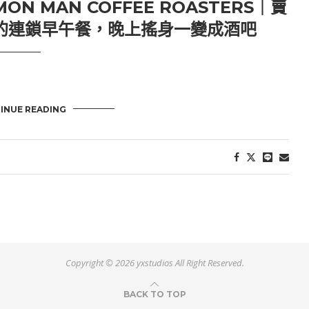
 MAN COFFEE ROASTERS｜賣
門的連鎖早午餐，晚上搖身一變成酒吧
INUE READING
Copyright ©
2026 yxstudios All Right Reserved.
BACK TO TOP