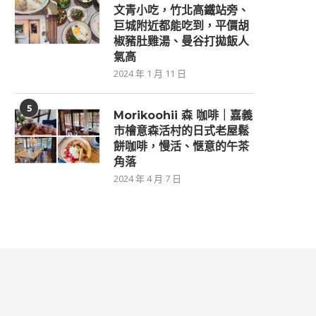
文青小吃，竹北高鐵站旁、
巨城附近都能吃到，平價胡
椒豬肚雞湯、曼谷打拋飯人
氣高
2024 年 1 月 11 日
5
Morikoohii 森 咖啡｜嘉義
市檜意森活村的日式老屋鬆
餅咖啡，慢活、愜意的午茶
角落
2024 年 4 月 7 日